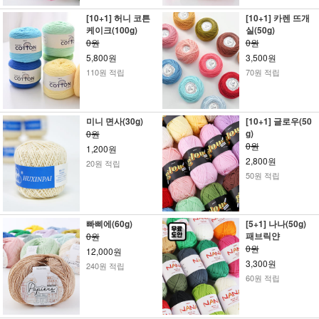
[10+1] 허니 코튼
[10+1] 카렌 뜨개
케이크(100g)
실(50g)
0원
0원
5,800원
3,500원
110원 적립
70원 적립
미니 면사(30g)
[10+1] 글로우(50
g)
0원
0원
1,200원
2,800원
20원 적립
50원 적립
빠삐에(60g)
[5+1] 나나(50g)
패브릭얀
0원
0원
12,000원
3,300원
240원 적립
60원 적립