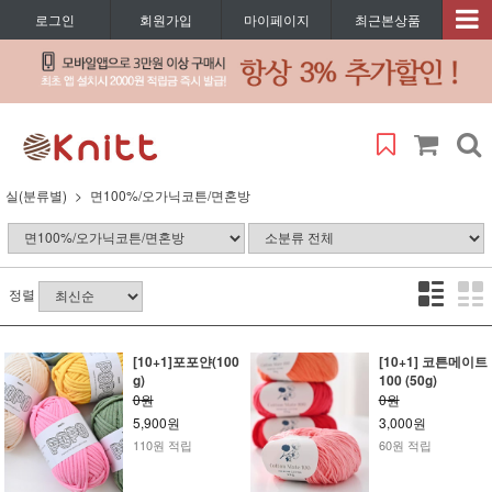
로그인
회원가입
마이페이지
최근본상품
실(분류별)
면100%/오가닉코튼/면혼방
정렬
[10+1]포포얀(100
[10+1] 코튼메이트
g)
100 (50g)
0원
0원
5,900원
3,000원
110원 적립
60원 적립