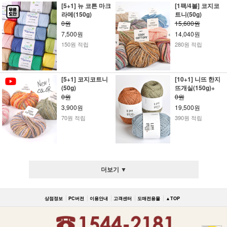
[5+1] 뉴 코튼 마크
[1팩/4볼] 코지코
라메(150g)
트니(50g)
0원
15,600원
7,500원
14,040원
150원 적립
280원 적립
[5+1] 코지코트니
[10+1] 니뜨 한지
(50g)
뜨개실(150g)+
0원
0원
3,900원
19,500원
70원 적립
390원 적립
더보기 ▼
상점정보
PC버전
이용안내
고객센터
도매전용몰
▲TOP