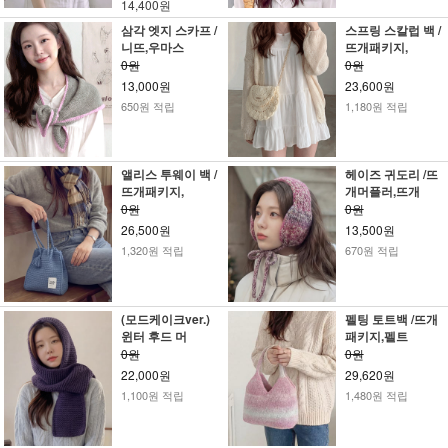
14,400원
삼각 엣지 스카프 /
스프링 스칼럽 백 /
니뜨,우마스
뜨개패키지,
0원
0원
13,000원
23,600원
650원 적립
1,180원 적립
앨리스 투웨이 백 /
헤이즈 귀도리 /뜨
뜨개패키지,
개머플러,뜨개
0원
0원
26,500원
13,500원
1,320원 적립
670원 적립
(모드케이크ver.)
펠팅 토트백 /뜨개
윈터 후드 머
패키지,펠트
0원
0원
22,000원
29,620원
1,100원 적립
1,480원 적립