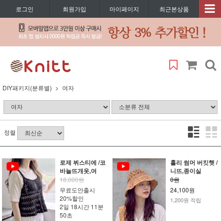
로그인
회원가입
마이페이지
최근본상품
DIY패키지(분류별)
여자
정렬
로제 뷔스티에 /코
홀리 썸머 버킷햇 /
바늘뜨개옷,여
니뜨,종이실
18,000원
0원
무료도안출시
24,100원
20%할인
1,200원 적립
2일 18시간 11분
50초