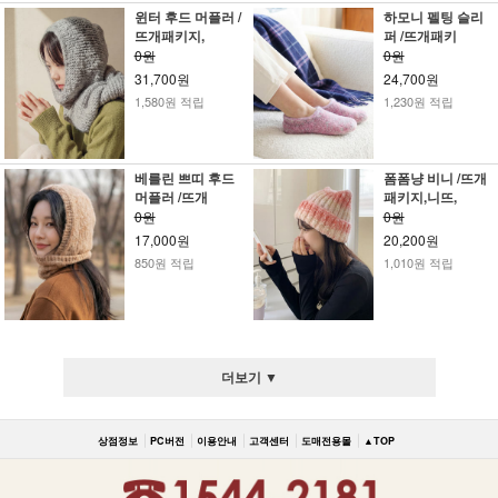
윈터 후드 머플러 /
하모니 펠팅 슬리
뜨개패키지,
퍼 /뜨개패키
0원
0원
31,700원
24,700원
1,580원 적립
1,230원 적립
베를린 쁘띠 후드
폼폼냥 비니 /뜨개
머플러 /뜨개
패키지,니뜨,
0원
0원
17,000원
20,200원
850원 적립
1,010원 적립
더보기 ▼
상점정보
PC버전
이용안내
고객센터
도매전용몰
▲TOP