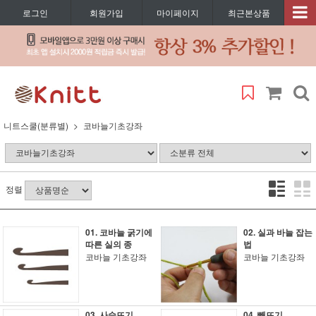
로그인
회원가입
마이페이지
최근본상품
니트스쿨(분류별)
코바늘기초강좌
정렬
01. 코바늘 굵기에
02. 실과 바늘 잡는
따른 실의 종
법
코바늘 기초강좌
코바늘 기초강좌
03. 사슬뜨기
04. 빼뜨기