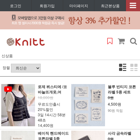
로그인
회원가입
마이페이지
최근본상품
신상품
정렬
로제 뷔스티에 /코
블루 빈티지 코튼
바늘뜨개옷,여
라벨 5종 세트
18,000원
0원
무료도안출시
4,500원
20%할인
90원 적립
3일 14시간 58분
48초
14,400원
베이직 핸드메이드
사각 금속라벨
코튼라벨 5종
0원