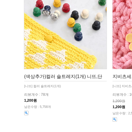
(색상추가)컬러 숄트레지(1개) 니뜨,단
지비츠세트
[니뜨] 컬러 숄트레지(1개)
[니뜨] 지비츠
리뷰개수 : 78개
리뷰개수 : 
1,200원
1,200원
남은수량 : 5,758개
1,200원
남은수량 : 2,