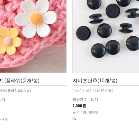
(플라워)(3개/봉)
지비츠단추(10개/봉)
세트(플라워)(3개/봉)
[니뜨] 지비츠단추(10개/봉)
10개
리뷰개수 : 10개
1,000원
남은수량 : 806개
591개