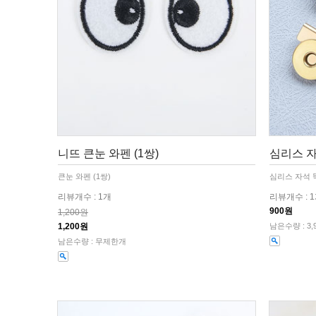
니뜨 큰눈 와펜 (1쌍)
심리스 자
큰눈 와펜 (1쌍)
심리스 자석 
리뷰개수 : 1개
리뷰개수 : 
900원
1,200원
1,200원
남은수량 : 3,
남은수량 : 무제한개