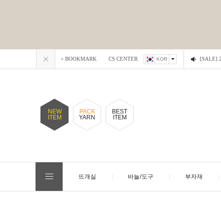
+ BOOKMARK
CS CENTER
[SALE
KOR
NEW
PACK
BEST
ITEM
YARN
ITEM
뜨개실
바늘/도구
부자재
EVENT