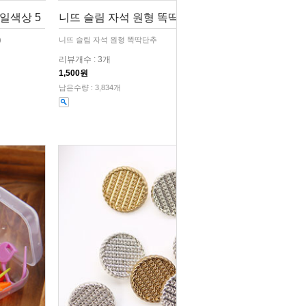
단일색상 5
니뜨 슬림 자석 원형 똑딱단추
)
니뜨 슬림 자석 원형 똑딱단추
리뷰개수 : 3개
1,500원
남은수량 : 3,834개