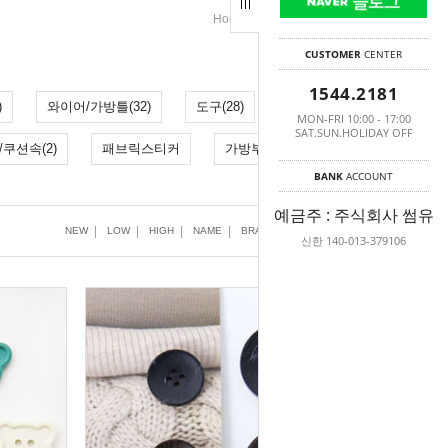
>
>
Home
부자재(분류별)
단추
CUSTOMER
CENTER
1544.2181
)
와이어/가방틀(32)
도구(28)
가위(7)
MON-FRI 10:00 - 17:00
SAT.SUN.HOLIDAY OFF
/쿠션속(2)
패브릭스티커
가방부자재 모음(104)
BANK
ACCOUNT
예금주 : 주식회사 썸유
|
|
|
|
|
|
NEW
LOW
HIGH
NAME
BRAND
SELL
VIEW
신한 140-013-379106