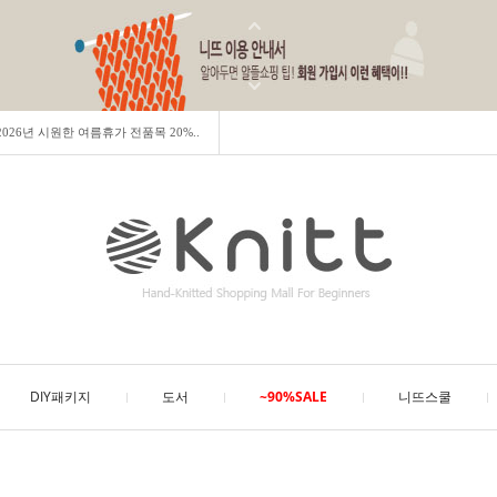
] 2026년 시원한 여름휴가 전품목 20%..
DIY패키지
도서
~90%SALE
니뜨스쿨