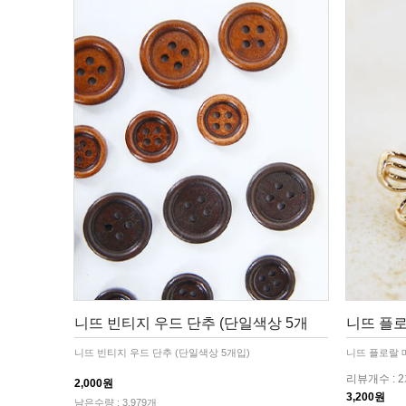
니뜨 빈티지 우드 단추 (단일색상 5개
니뜨 플로
니뜨 빈티지 우드 단추 (단일색상 5개입)
니뜨 플로랄 메
리뷰개수 : 
2,000원
3,200원
남은수량 : 3,979개