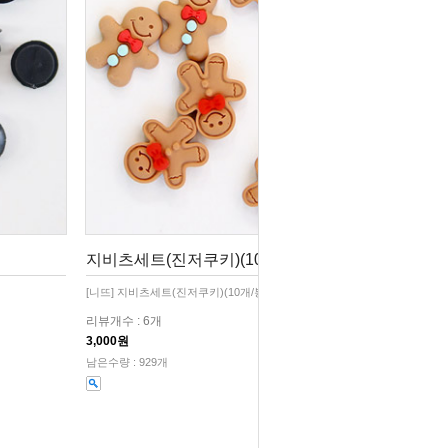
지비츠세트(진저쿠키)(10개/봉)
[니뜨] 지비츠세트(진저쿠키)(10개/봉)
리뷰개수 : 6개
3,000원
남은수량 : 929개