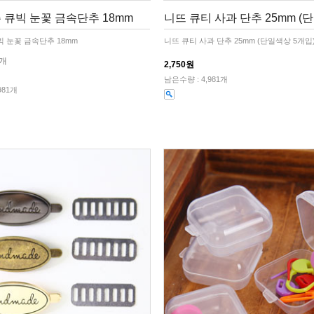
 큐빅 눈꽃 금속단추 18mm
니뜨 큐티 사과 단추 25mm (
빅 눈꽃 금속단추 18mm
니뜨 큐티 사과 단추 25mm (단일색상 5개입
1개
2,750원
남은수량 : 4,981개
981개