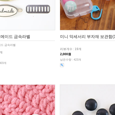
드메이드 금속라벨
미니 악세서리 부자재 보관함(1
이드 금속라벨
리뷰개수 : 19개
2개
2,000원
남은수량 : 423개
803개