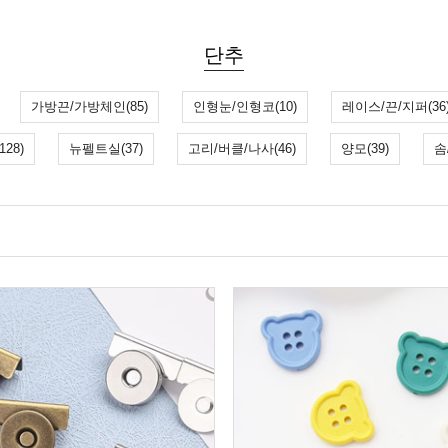
단추
가방끈/가방체인(85)
인형눈/인형코(10)
레이스/끈/지퍼(36
28)
뉴펠트실(37)
고리/버클/나사(46)
양모(39)
솜