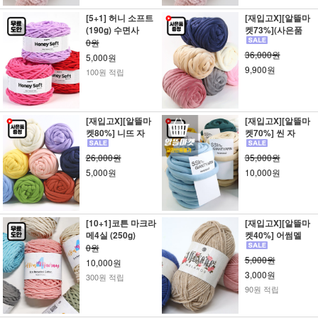
[5+1] 허니 소프트
[재입고X][알뜰마
(190g) 수면사
켓73%](사은품
0원
36,000원
5,000원
9,900원
100원 적립
[재입고X][알뜰마
[재입고X][알뜰마
켓80%] 니뜨 자
켓70%] 씬 자
26,000원
35,000원
5,000원
10,000원
[10+1]코튼 마크라
[재입고X][알뜰마
메4실 (250g)
켓40%] 어썸멜
0원
5,000원
10,000원
3,000원
300원 적립
90원 적립