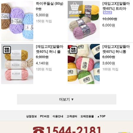
하이푸들실 (80g)
[재입고X][알뜰마
켓40%] 트리아
0원
5,000원
10,000원
150원 적립
6,000원
[재입고X][알뜰마
[재입고X][알뜰마
켓40%] 허니 플
켓40%] 허니통
6,900원
6,000원
4,140원
3,600원
120원 적립
100원 적립
더보기 ▼
상점정보
PC버전
이용안내
고객센터
도매전용몰
▲TOP