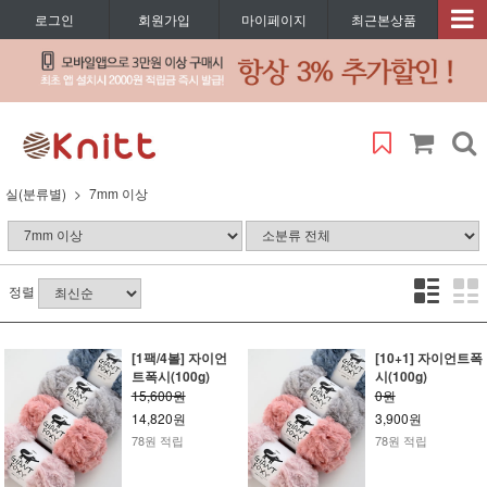
로그인
회원가입
마이페이지
최근본상품
실(분류별)
7mm 이상
정렬
[1팩/4볼] 자이언
[10+1] 자이언트폭
트폭시(100g)
시(100g)
15,600원
0원
14,820원
3,900원
78원 적립
78원 적립