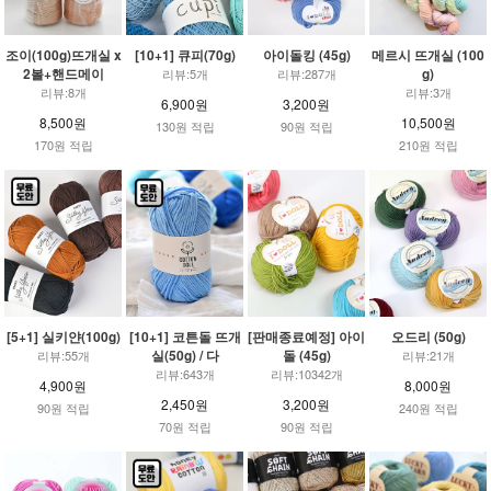
조이(100g)뜨개실 x
[10+1] 큐피(70g)
아이돌킹 (45g)
메르시 뜨개실 (100
2볼+핸드메이
g)
리뷰:5개
리뷰:287개
리뷰:8개
리뷰:3개
6,900원
3,200원
8,500원
10,500원
130원 적립
90원 적립
170원 적립
210원 적립
[5+1] 실키얀(100g)
[10+1] 코튼돌 뜨개
[판매종료예정] 아이
오드리 (50g)
실(50g) / 다
돌 (45g)
리뷰:55개
리뷰:21개
리뷰:643개
리뷰:10342개
4,900원
8,000원
2,450원
3,200원
90원 적립
240원 적립
70원 적립
90원 적립