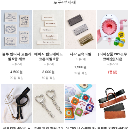
도구/부자재
블루 빈티지 코튼라
베이직 핸드메이드
사각 금속라벨
[리퍼상품 20%][무
벨 5종 세트
코튼라벨 5종
료배송][사은
리뷰:개
리뷰:개
리뷰:개
리뷰:2개
1,500원
4,500원
3,000원
(품절)
30원 적립
90원 적립
60원 적립
골드지퍼 40cm ★
하트 체인 키링 (10
더 그래니 스퀘어 카
토트백 인조가죽DIY