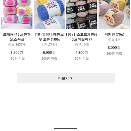
크레용 (45g) 인형
[10+1]허니 레인보
[10+1]소프트체인(5
럭키얀 (75g)
실,소품실
우 코튼 (100g
0g) 메탈릭얀
리뷰:1개
리뷰:1657개
리뷰:774개
리뷰:10개
8,000원
3,200원
6,900원
4,300원
160원 적립
160원 적립
200원 적립
80원 적립
더보기 ▼