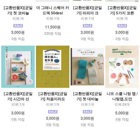
[교환반품X][균일
더 그래니 스퀘어 카
[교환반품X][균일
[교환반품X][균일
가] 첫 코바늘
드덱 50desi
가] 라피아 크
가] 5가지 코튼
리뷰:개
리뷰:1개
리뷰:1개
리뷰:개
11,500원
3,000원
3,000원
3,000원
230원 적립
0원 적립
0원 적립
0원 적립
[교환반품X][균일
[교환반품X][균일
[교환반품X][균일
니뜨 스쿨 니팅 맵 /
가] 시간의 선
가] 처음이라도
가] 첫 대바늘
니팅맵,도안
리뷰:1개
리뷰:1개
리뷰:1개
리뷰:24개
3,000원
5,000원
3,000원
3,000원
0원 적립
0원 적립
0원 적립
0원 적립