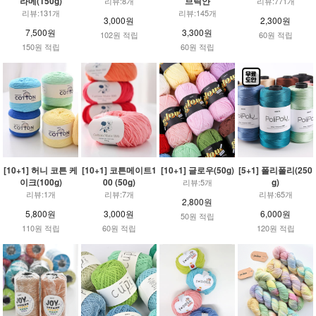
라메(150g)
브릭얀
리뷰:8개
리뷰:771개
리뷰:131개
리뷰:145개
3,000원
2,300원
7,500원
3,300원
102원 적립
60원 적립
150원 적립
60원 적립
[10+1] 허니 코튼 케
[10+1] 코튼메이트1
[10+1] 글로우(50g)
[5+1] 폴리폴리(250
이크(100g)
00 (50g)
g)
리뷰:5개
리뷰:1개
리뷰:7개
리뷰:65개
2,800원
5,800원
3,000원
6,000원
50원 적립
110원 적립
60원 적립
120원 적립