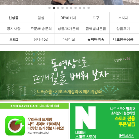
털실
DIY패키지
도구
부자재
신상품
공지사항
주문/배송문의
상품/뜨개문의
금액별사은품
상품후기
모드2
허니(45g)
수세미실
★팩단위★
니뜨단독상품