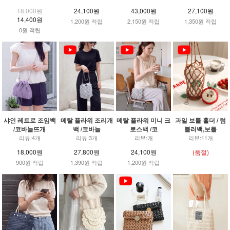
18,000원
24,100원
43,000원
27,100원
14,400원
1,200원 적립
2,150원 적립
1,350원 적립
0원 적립
샤인 레트로 조임백
메탈 플라워 조리개
메탈 플라워 미니 크
과일 보틀 홀더 / 텀
/코바늘뜨개
백 /코바늘
로스백 /코
블러백,보틀
리뷰:4개
리뷰:3개
리뷰:개
리뷰:11개
18,000원
27,800원
24,100원
(품절)
900원 적립
1,390원 적립
1,200원 적립