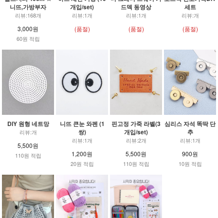
니뜨,가방부자
개입/set)
드덱 동영상
세트
리뷰:168개
리뷰:1개
리뷰:1개
리뷰:개
3,000원
(품절)
(품절)
(품절)
60원 적립
DIY 원형 네트망
니뜨 큰눈 와펜 (1
핀고정 가죽 라벨(3
심리스 자석 똑딱 단
쌍)
개입/set)
추
리뷰:개
리뷰:1개
리뷰:2개
리뷰:1개
5,500원
1,200원
5,500원
900원
110원 적립
20원 적립
110원 적립
10원 적립