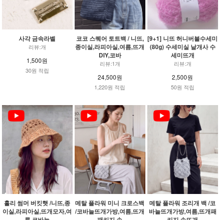
사각 금속라벨
코코 스퀘어 토트백 / 니뜨,
[9+1] 니뜨 허니버블수세미
종이실,라피아실,여름,뜨개
(80g) 수세미실 날개사 수
리뷰:개
DIY,코바
세미뜨개
1,500원
리뷰:1개
리뷰:개
30원 적립
24,500원
2,500원
1,220원 적립
50원 적립
홀리 썸머 버킷햇 /니뜨,종
메탈 플라워 미니 크로스백
메탈 플라워 조리개 백 /코
이실,라피아실,뜨개모자,여
/코바늘뜨개가방,여름,뜨개
바늘뜨개가방,여름,뜨개패
름,코바늘
패키지,손
키지,손뜨개