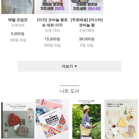
메탈 조임끈
[이지] 코바늘 왕초
[무료배송] [마스터]
보 세트-이지
코바늘 왕
리뷰:2개
리뷰:13개
리뷰:33개
5,000원
15,000원
36,000원
100원 적립
300원 적립
0원 적립
더보기 ▼
니트 도서