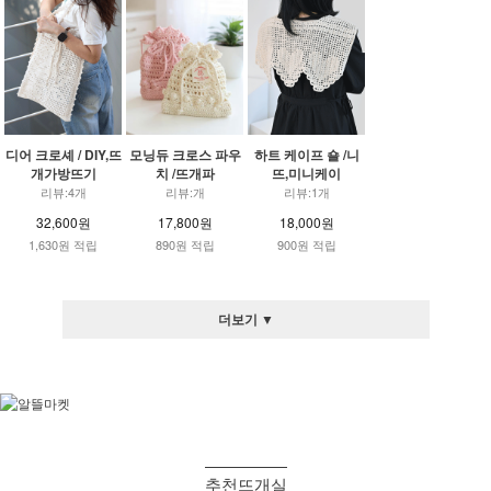
디어 크로셰 / DIY,뜨
모닝듀 크로스 파우
하트 케이프 숄 /니
개가방뜨기
치 /뜨개파
뜨,미니케이
리뷰:4개
리뷰:개
리뷰:1개
32,600원
17,800원
18,000원
1,630원 적립
890원 적립
900원 적립
더보기 ▼
추천뜨개실