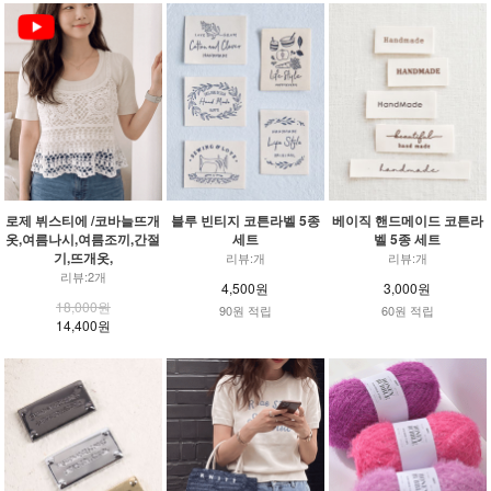
로제 뷔스티에 /코바늘뜨개
블루 빈티지 코튼라벨 5종
베이직 핸드메이드 코튼라
옷,여름나시,여름조끼,간절
세트
벨 5종 세트
기,뜨개옷,
리뷰:개
리뷰:개
리뷰:2개
4,500원
3,000원
18,000원
90원 적립
60원 적립
14,400원