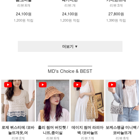
리뷰:6개
리뷰:개
리뷰:3개
24,100원
24,100원
27,800원
1,200원 적립
1,200원 적립
1,390원 적립
더보기 ▼
MD's Choice & BEST
로제 뷔스티에 /코바
홀리 썸머 버킷햇 /
데이지 썸머 라피아
보케스팽글 미니백 /
늘뜨개옷,여
니뜨,종이실
백 /코바늘뜨
코바늘뜨개
리뷰:2개
리뷰:6개
리뷰:1개
리뷰:8개