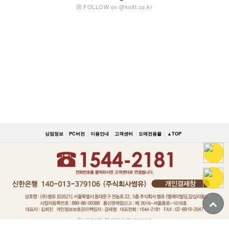
FOLLOW on @knitt.co.kr
상점정보
PC버전
이용안내
고객센터
도매전용몰
▲TOP
ⓒ니뜨(knitt) All right knitt reserved.