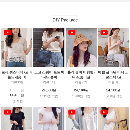
DIY Package
로제 뷔스티에 /코바
코코 스퀘어 토트백
홀리 썸머 버킷햇 /
메탈 플라워 미니 크
늘뜨개옷,여
/ 니뜨,종이
니뜨,종이실
로스백 /코
리뷰:2개
리뷰:1개
리뷰:6개
리뷰:개
18,000원
24,500원
24,100원
24,100원
14,400원
1,220원 적립
1,200원 적립
1,200원 적립
0원 적립