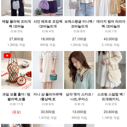
메탈 플라워 조리개
샤인 레트로 조임백
보케스팽글 미니백 /
데이지 썸머 라피아
백 /코바늘
/코바늘뜨개
코바늘뜨개
백 /코바늘뜨
리뷰:3개
리뷰:4개
리뷰:8개
리뷰:1개
27,800원
18,000원
27,100원
43,000원
1,390원 적립
900원 적립
1,350원 적립
2,150원 적립
과일 보틀 홀더 / 텀
미니 샴 플리아쥬백
삼각 엣지 스카프 /
스프링 스칼럽 백 /
블러백,보틀
/롱샴백,토
니뜨,우마스
뜨개패키지,
리뷰:11개
리뷰:6개
리뷰:개
리뷰:2개
(품절)
33,500원
13,000원
23,600원
1,670원 적립
650원 적립
1,180원 적립