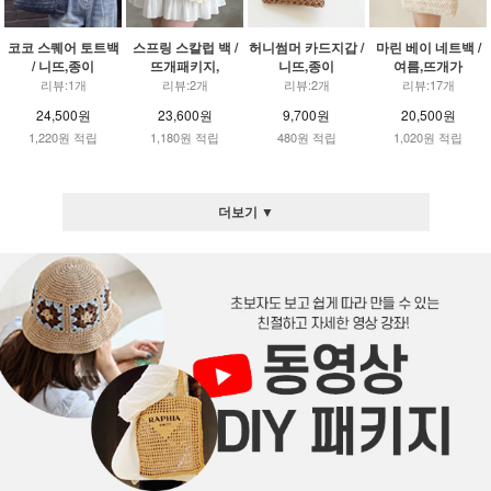
코코 스퀘어 토트백
스프링 스칼럽 백 /
허니썸머 카드지갑 /
마린 베이 네트백 /
/ 니뜨,종이
뜨개패키지,
니뜨,종이
여름,뜨개가
리뷰:1개
리뷰:2개
리뷰:2개
리뷰:17개
24,500원
23,600원
9,700원
20,500원
1,220원 적립
1,180원 적립
480원 적립
1,020원 적립
더보기 ▼