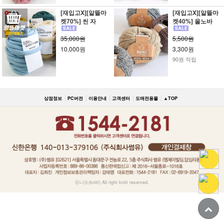
[재입고X][알뜰마
[재입고X][알뜰마
켓70%] 씬 자
켓40%] 울노바
35,000원
5,500원
10,000원
3,300원
90원 적립
상점정보
PC버전
이용안내
고객센터
도매전용몰
▲TOP
ⓒ니뜨(knitt) All right knitt reserved.