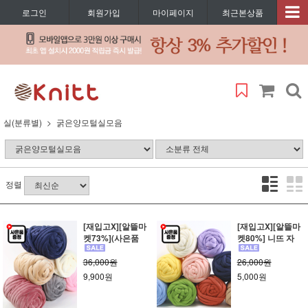
로그인
회원가입
마이페이지
최근본상품
실(분류별)
굵은양모털실모음
정렬
[재입고X][알뜰마
[재입고X][알뜰마
켓73%](사은품
켓80%] 니뜨 자
36,000원
26,000원
9,900원
5,000원