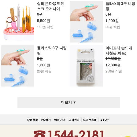
실리콘 다용도 데
플라스틱 3구 니팅
스크 오거나이
링
0원
0원
5,500원
1,200원
110원 적립
20원 적립
플라스틱 3구 니팅
아미꼬레 손뜨개
링
시침핀(하트)
0원
12,800원
1,200원
12,800원
20원 적립
250원 적립
더보기 ▼
상점정보
PC버전
이용안내
고객센터
도매전용몰
▲TOP