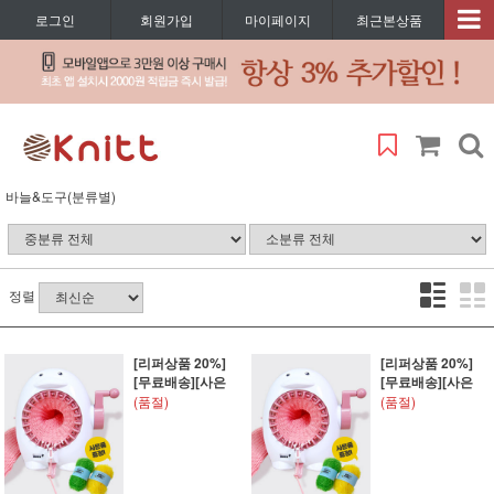
로그인
회원가입
마이페이지
최근본상품
바늘&도구(분류별)
정렬
[리퍼상품 20%]
[리퍼상품 20%]
[무료배송][사은
[무료배송][사은
(품절)
(품절)