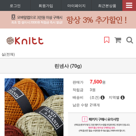
로그인
회원가입
마이페이지
최근본상품
실(전체)
린넨사 (70g)
7,500
판매가
원
적립금
3원
배송비
(조건)
지역별
남은 수량
218개