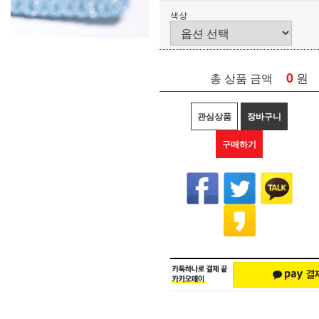
색상
0
원
총 상품 금액
관심상품
장바구니
구매하기