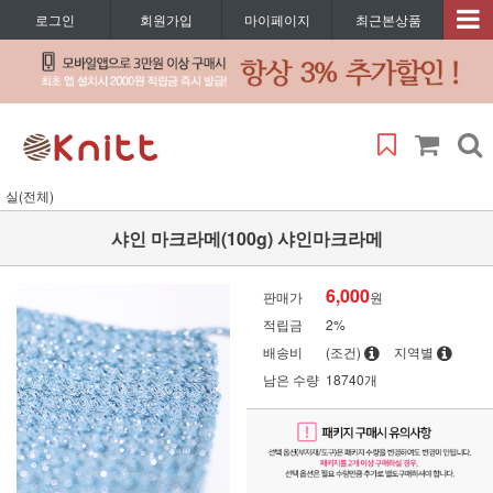
로그인
회원가입
마이페이지
최근본상품
실(전체)
샤인 마크라메(100g) 샤인마크라메
6,000
판매가
원
적립금
2%
배송비
(조건)
지역별
남은 수량
18740개