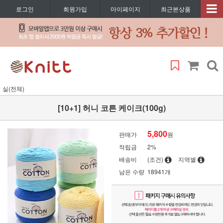
로그인
회원가입
마이페이지
최근본상품
실(전체)
[10+1] 허니 코튼 케이크(100g)
5,800
판매가
원
적립금
2%
배송비
(조건)
지역별
남은 수량
18941개