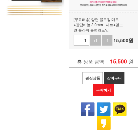
[무료배송] 양면 블로킹 매트
+장갑바늘 3.0mm 1세트+밀크
얀 플라워 블랭킷도안
15,500
원
+1
-1
15,500
원
총 상품 금액
관심상품
장바구니
구매하기