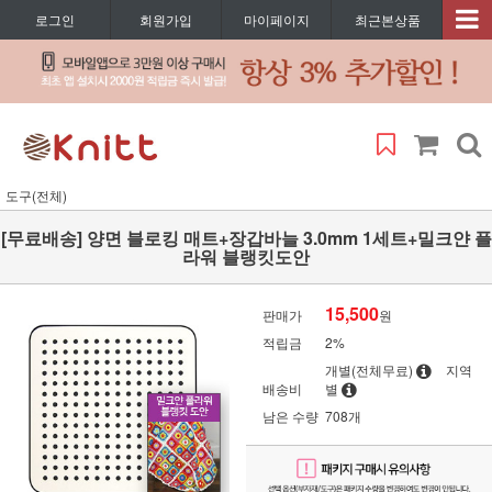
로그인
회원가입
마이페이지
최근본상품
도구(전체)
[무료배송] 양면 블로킹 매트+장갑바늘 3.0mm 1세트+밀크얀 플
라워 블랭킷도안
15,500
판매가
원
적립금
2%
개별(전체무료)
지역
배송비
별
남은 수량
708개