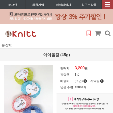
로그인
회원가입
마이페이지
최근본상품
실(전체)
아이돌킹 (45g)
3,200
판매가
원
적립금
3%
배송비
(조건)
지역별
남은 수량
43864개