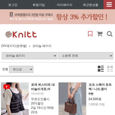
로그인
회원가입
마이페이지
최근본상품
DIY패키지(분류별)
코바늘 패키지
정렬
로제 뷔스티에 /코
코코 스퀘어 토트
바늘뜨개옷,여
백 / 니뜨,종이
18,000원
0원
무료도안출시
24,500원
20%할인
1,220원 적립
2일 19시간 59분
22초