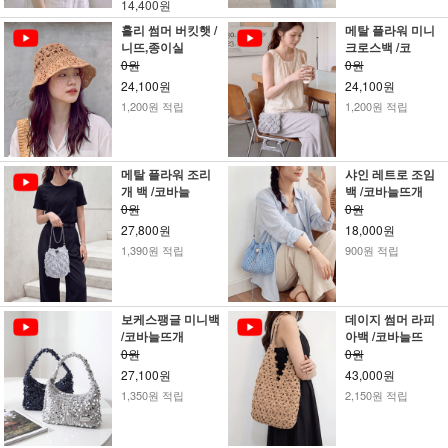
14,400원
홀리 썸머 버킷햇 /
메탈 플라워 미니
니뜨,종이실
크로스백 /코
0원
0원
24,100원
24,100원
1,200원 적립
1,200원 적립
메탈 플라워 조리
샤인 레트로 조임
개 백 /코바늘
백 /코바늘뜨개
0원
0원
27,800원
18,000원
1,390원 적립
900원 적립
보케스팽글 미니백
데이지 썸머 라피
/코바늘뜨개
아백 /코바늘뜨
0원
0원
27,100원
43,000원
1,350원 적립
2,150원 적립