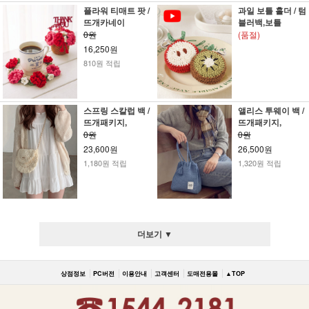
플라워 티매트 팟 /
과일 보틀 홀더 / 텀
뜨개카네이
블러백,보틀
0원
(품절)
16,250원
810원 적립
스프링 스칼럽 백 /
앨리스 투웨이 백 /
뜨개패키지,
뜨개패키지,
0원
0원
23,600원
26,500원
1,180원 적립
1,320원 적립
더보기 ▼
상점정보
PC버전
이용안내
고객센터
도매전용몰
▲TOP