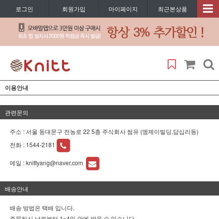
로그인
회원가입
마이페이지
최근본상품
이용안내
관련문의
주소 : 서울 동대문구 전농로 22 5층 주식회사 썸유 (엠제이빌딩,답십리동)
전화 :
1544-2181
메일 :
knittyang@naver.com
배송안내
배송 방법은 택배 입니다.
주문하신 날로부터 1~4일 안에 받을 수 있습니다.