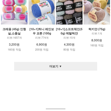
크레용 (45g) 인형
[10+1]허니 레인보
[10+1]소프트체인(5
럭키얀 (75g)
실,소품실
우 코튼 (100g
0g) 메탈릭얀
리뷰:1개
리뷰:1657개
리뷰:774개
리뷰:10개
8,000원
3,200원
6,900원
4,300원
160원 적립
160원 적립
200원 적립
80원 적립
더보기 ▼