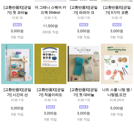
[교환반품X][균일
더 그래니 스퀘어 카
[교환반품X][균일
[교환반품X][균일
가] 첫 코바늘
드덱 50desi
가] 라피아 크
가] 5가지 코튼
리뷰:개
리뷰:1개
리뷰:1개
리뷰:개
11,500원
3,000원
3,000원
3,000원
230원 적립
0원 적립
0원 적립
0원 적립
[교환반품X][균일
[교환반품X][균일
[교환반품X][균일
니뜨 스쿨 니팅 맵 /
가] 시간의 선
가] 처음이라도
가] 첫 대바늘
니팅맵,도안
리뷰:1개
리뷰:1개
리뷰:1개
리뷰:24개
3,000원
5,000원
3,000원
3,000원
0원 적립
0원 적립
0원 적립
0원 적립