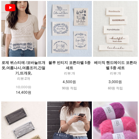
로제 뷔스티에 /코바늘뜨개
블루 빈티지 코튼라벨 5종
베이직 핸드메이드 코튼라
옷,여름나시,여름조끼,간절
세트
벨 5종 세트
기,뜨개옷,
리뷰:개
리뷰:개
리뷰:2개
4,500원
3,000원
18,000원
90원 적립
60원 적립
14,400원