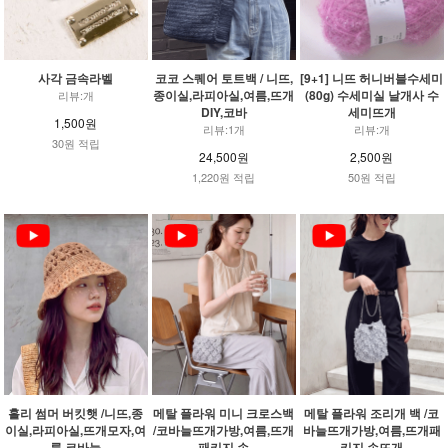
사각 금속라벨
코코 스퀘어 토트백 / 니뜨,
[9+1] 니뜨 허니버블수세미
종이실,라피아실,여름,뜨개
(80g) 수세미실 날개사 수
리뷰:개
DIY,코바
세미뜨개
1,500원
리뷰:1개
리뷰:개
30원 적립
24,500원
2,500원
1,220원 적립
50원 적립
홀리 썸머 버킷햇 /니뜨,종
메탈 플라워 미니 크로스백
메탈 플라워 조리개 백 /코
이실,라피아실,뜨개모자,여
/코바늘뜨개가방,여름,뜨개
바늘뜨개가방,여름,뜨개패
름,코바늘
패키지,손
키지,손뜨개