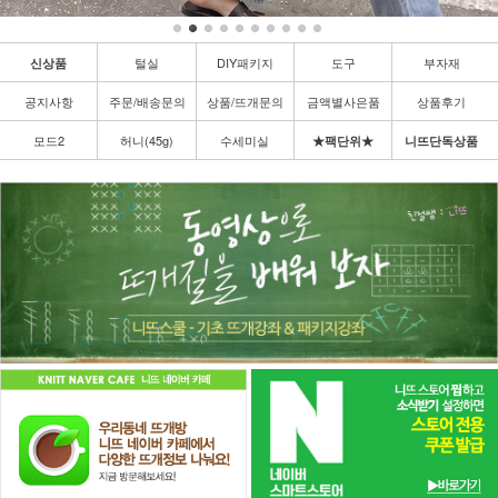
털실
DIY패키지
도구
부자재
신상품
공지사항
주문/배송문의
상품/뜨개문의
금액별사은품
상품후기
모드2
허니(45g)
수세미실
★팩단위★
니뜨단독상품