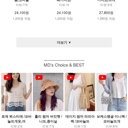
리뷰:7개
리뷰:개
리뷰:3개
24,100원
24,100원
27,800원
1,200원 적립
1,200원 적립
1,390원 적립
더보기 ▼
MD's Choice & BEST
로제 뷔스티에 /코바
홀리 썸머 버킷햇 /
데이지 썸머 라피아
보케스팽글 미니백 /
늘뜨개옷,여
니뜨,종이실
백 /코바늘뜨
코바늘뜨개
리뷰:2개
리뷰:7개
리뷰:1개
리뷰:8개