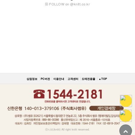
FOLLOW on @knitt.co.kr
상점정보
PC버전
이용안내
고객센터
도매전용몰
▲TOP
ⓒ니뜨(knitt) All right knitt reserved.