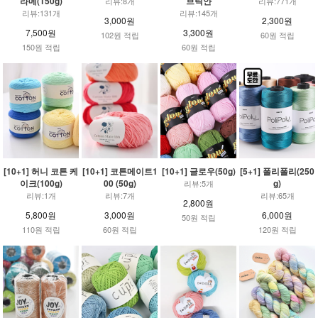
라메(150g)
브릭얀
리뷰:8개
리뷰:771개
리뷰:131개
리뷰:145개
3,000원
2,300원
7,500원
3,300원
102원 적립
60원 적립
150원 적립
60원 적립
[10+1] 허니 코튼 케
[10+1] 코튼메이트1
[10+1] 글로우(50g)
[5+1] 폴리폴리(250
이크(100g)
00 (50g)
g)
리뷰:5개
리뷰:1개
리뷰:7개
리뷰:65개
2,800원
5,800원
3,000원
6,000원
50원 적립
110원 적립
60원 적립
120원 적립