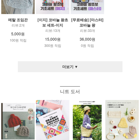
메탈 조임끈
[이지] 코바늘 왕초
[무료배송] [마스터]
보 세트-이지
코바늘 왕
리뷰:2개
리뷰:13개
리뷰:33개
5,000원
15,000원
36,000원
100원 적립
300원 적립
0원 적립
더보기 ▼
니트 도서