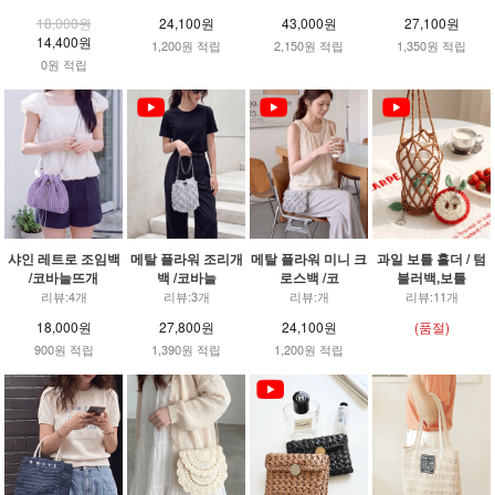
18,000원
24,100원
43,000원
27,100원
14,400원
1,200원 적립
2,150원 적립
1,350원 적립
0원 적립
샤인 레트로 조임백
메탈 플라워 조리개
메탈 플라워 미니 크
과일 보틀 홀더 / 텀
/코바늘뜨개
백 /코바늘
로스백 /코
블러백,보틀
리뷰:4개
리뷰:3개
리뷰:개
리뷰:11개
18,000원
27,800원
24,100원
(품절)
900원 적립
1,390원 적립
1,200원 적립