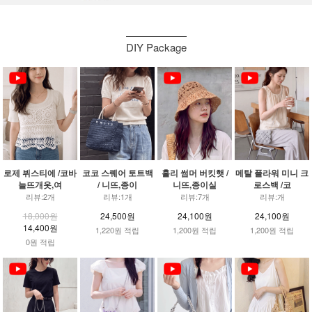
DIY Package
로제 뷔스티에 /코바
코코 스퀘어 토트백
홀리 썸머 버킷햇 /
메탈 플라워 미니 크
늘뜨개옷,여
/ 니뜨,종이
니뜨,종이실
로스백 /코
리뷰:2개
리뷰:1개
리뷰:7개
리뷰:개
18,000원
24,500원
24,100원
24,100원
14,400원
1,220원 적립
1,200원 적립
1,200원 적립
0원 적립