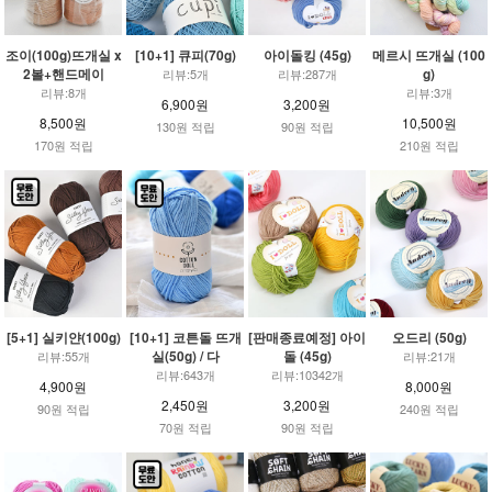
조이(100g)뜨개실 x
[10+1] 큐피(70g)
아이돌킹 (45g)
메르시 뜨개실 (100
2볼+핸드메이
g)
리뷰:5개
리뷰:287개
리뷰:8개
리뷰:3개
6,900원
3,200원
8,500원
10,500원
130원 적립
90원 적립
170원 적립
210원 적립
[5+1] 실키얀(100g)
[10+1] 코튼돌 뜨개
[판매종료예정] 아이
오드리 (50g)
실(50g) / 다
돌 (45g)
리뷰:55개
리뷰:21개
리뷰:643개
리뷰:10342개
4,900원
8,000원
2,450원
3,200원
90원 적립
240원 적립
70원 적립
90원 적립