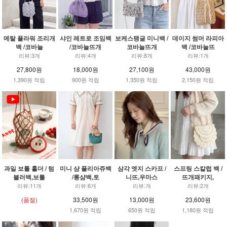
메탈 플라워 조리개
샤인 레트로 조임백
보케스팽글 미니백 /
데이지 썸머 라피아
백 /코바늘
/코바늘뜨개
코바늘뜨개
백 /코바늘뜨
리뷰:3개
리뷰:4개
리뷰:8개
리뷰:1개
27,800원
18,000원
27,100원
43,000원
1,390원 적립
900원 적립
1,350원 적립
2,150원 적립
과일 보틀 홀더 / 텀
미니 샴 플리아쥬백
삼각 엣지 스카프 /
스프링 스칼럽 백 /
블러백,보틀
/롱샴백,토
니뜨,우마스
뜨개패키지,
리뷰:11개
리뷰:6개
리뷰:개
리뷰:2개
(품절)
33,500원
13,000원
23,600원
1,670원 적립
650원 적립
1,180원 적립