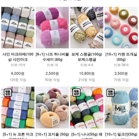
샤인 마크라메(100
[9+1] 니뜨 허니버블
보케 스팽글(100g)
[10+1] 카렌 뜨개실
g) 샤인마크
수세미 (80g
보케스팽글
(50g)
리뷰:10개
리뷰:개
리뷰:4개
리뷰:38개
6,000원
2,500원
10,800원
3,500원
120원 적립
50원 적립
210원 적립
70원 적립
[5+1] 뉴 코튼 마크
[10+1] 코지울 (50g)
[5+1] 나나(50g) 패
[10+1] 밀크얀(50g)