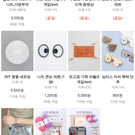
니뜨,가방부자
개입/set)
드덱 동영상
세트
리뷰:168개
리뷰:1개
리뷰:1개
리뷰:개
3,000원
(품절)
(품절)
(품절)
60원 적립
DIY 원형 네트망
니뜨 큰눈 와펜 (1
핀고정 가죽 라벨(3
심리스 자석 똑딱 단
쌍)
개입/set)
추
리뷰:개
리뷰:1개
리뷰:2개
리뷰:1개
5,500원
1,200원
5,500원
900원
110원 적립
20원 적립
110원 적립
10원 적립