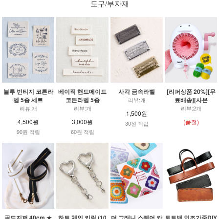
도구/부자재
블루 빈티지 코튼라
베이직 핸드메이드
사각 금속라벨
[리퍼상품 20%][무
벨 5종 세트
코튼라벨 5종
료배송][사은
리뷰:개
리뷰:개
리뷰:개
리뷰:2개
1,500원
4,500원
3,000원
(품절)
30원 적립
90원 적립
60원 적립
골드지퍼 40cm ★
하트 체인 키링 (10
더 그래니 스퀘어 카
토트백 인조가죽DIY