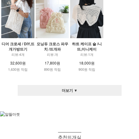
디어 크로셰 / DIY,뜨
모닝듀 크로스 파우
하트 케이프 숄 /니
개가방뜨기
치 /뜨개파
뜨,미니케이
리뷰:4개
리뷰:개
리뷰:1개
32,600원
17,800원
18,000원
1,630원 적립
890원 적립
900원 적립
더보기 ▼
추천뜨개실