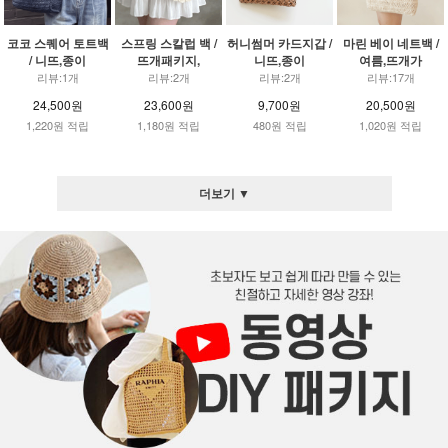
코코 스퀘어 토트백
스프링 스칼럽 백 /
허니썸머 카드지갑 /
마린 베이 네트백 /
/ 니뜨,종이
뜨개패키지,
니뜨,종이
여름,뜨개가
리뷰:1개
리뷰:2개
리뷰:2개
리뷰:17개
24,500원
23,600원
9,700원
20,500원
1,220원 적립
1,180원 적립
480원 적립
1,020원 적립
더보기 ▼