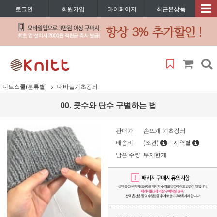
로그인
회원가입
마이페이지
최근본상품
니트스쿨(분류별)
대바늘기초강좌
00. 콧수와 단수 구별하는 법
판매가
손뜨개 기초강좌
배송비
(조건)
지역별
남은 수량
무제한개