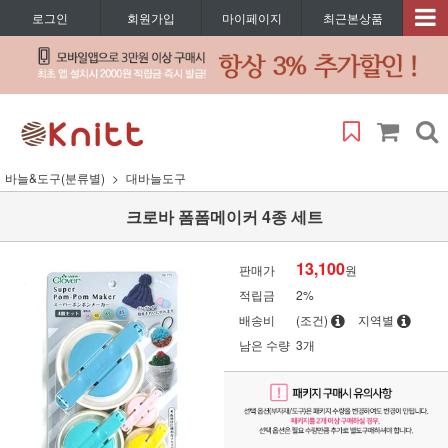
로그인
회원가입
마이페이지
최근본상품
바늘&도구(분류별)
대바늘도구
크로바 폼폼메이커 4종 세트
13,100
판매가
원
적립금
2%
배송비
(조건)
지역별
남은 수량
3개