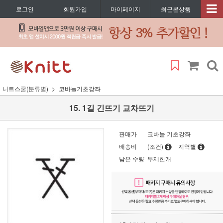
로그인
회원가입
마이페이지
최근본상품
니트스쿨(분류별)
코바늘기초강좌
15. 1길 긴뜨기 교차뜨기
판매가
코바늘 기초강좌
배송비
(조건)
지역별
남은 수량
무제한개