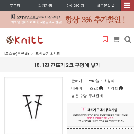
로그인
회원가입
마이페이지
최근본상품
니트스쿨(분류별)
코바늘기초강좌
18. 1길 긴뜨기 2코 구멍에 넣기
판매가
코바늘 기초강좌
배송비
(조건)
지역별
남은 수량
무제한개