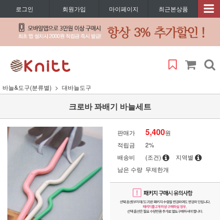
로그인
회원가입
마이페이지
최근본상품
바늘&도구(분류별)
대바늘도구
크로바 꽈배기 바늘세트
5,400
판매가
원
적립금
2%
배송비
(조건)
지역별
남은 수량
무제한개