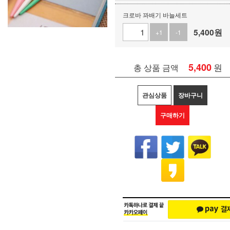
크로바 꽈배기 바늘세트
5,400
원
+1
-1
5,400
원
총 상품 금액
관심상품
장바구니
구매하기