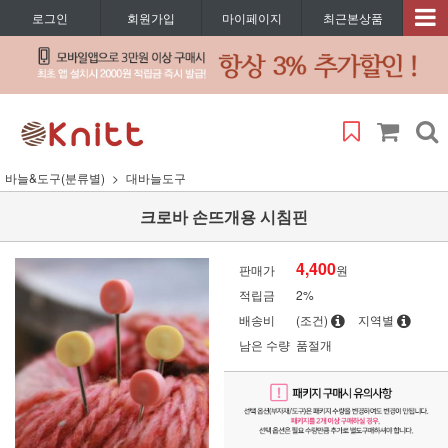
로그인
회원가입
마이페이지
최근본상품
바늘&도구(분류별)
대바늘도구
크로바 손뜨개용 시침핀
4,400
판매가
원
적립금
2%
배송비
(조건)
지역별
남은 수량
품절개