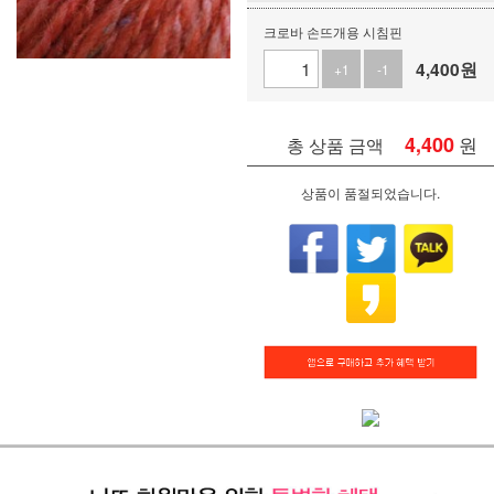
크로바 손뜨개용 시침핀
4,400
원
+1
-1
4,400
원
총 상품 금액
상품이 품절되었습니다.