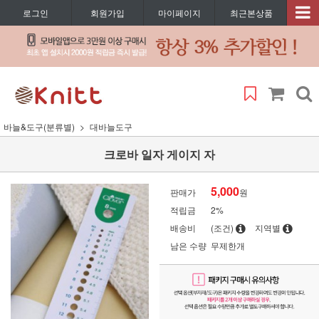
로그인
회원가입
마이페이지
최근본상품
바늘&도구(분류별)
대바늘도구
크로바 일자 게이지 자
5,000
판매가
원
적립금
2%
배송비
(조건)
지역별
남은 수량
무제한개