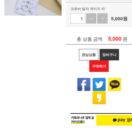
크로바 일자 게이지 자
5,000
원
+1
-1
5,000
원
총 상품 금액
관심상품
장바구니
구매하기