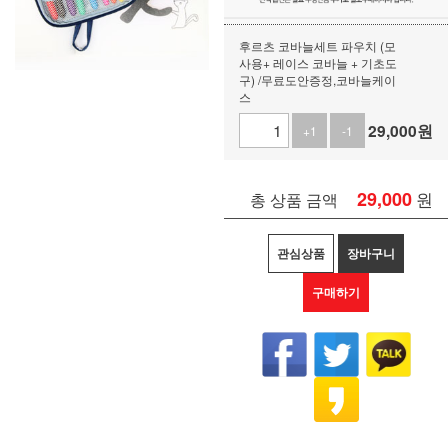
후르츠 코바늘세트 파우치 (모
사용+ 레이스 코바늘 + 기초도
구) /무료도안증정,코바늘케이
스
29,000
원
+1
-1
29,000
원
총 상품 금액
관심상품
장바구니
구매하기