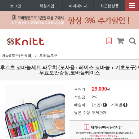
로그인
회원가입
마이페이지
최근본상품
바늘&도구(분류별)
코바늘도구
후르츠 코바늘세트 파우치 (모사용+ 레이스 코바늘 + 기초도구) /
무료도안증정,코바늘케이스
29,000
판매가
원
적립금
2%
배송비
(조건)
지역별
남은 수량
무제한개