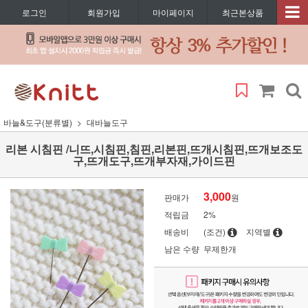
로그인
회원가입
마이페이지
최근본상품
바늘&도구(분류별)
대바늘도구
리본 시침핀 /니뜨,시침핀,침핀,리본핀,뜨개시침핀,뜨개보조도
구,뜨개도구,뜨개부자재,가이드핀
3,000
판매가
원
적립금
2%
배송비
(조건)
지역별
남은 수량
무제한개