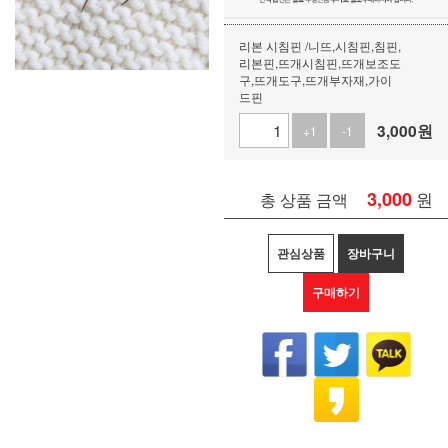
리본 시침핀 /니뜨,시침핀,침핀,
리본핀,뜨개시침핀,뜨개보조도
구,뜨개도구,뜨개부자재,가이
드핀
3,000
원
+1
-1
3,000
원
총 상품 금액
관심상품
장바구니
구매하기