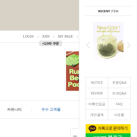
RECENT
ITEM
LOGIN
JOIN
MY PAGE
ORDER
/
0
▲
+2,000 쿠폰
NOTICE
주문Q&A
REVIEW
뜨개Q&A
미확인입금
FAQ
커뮤니티
우수 고객몰
개인결제
사은품