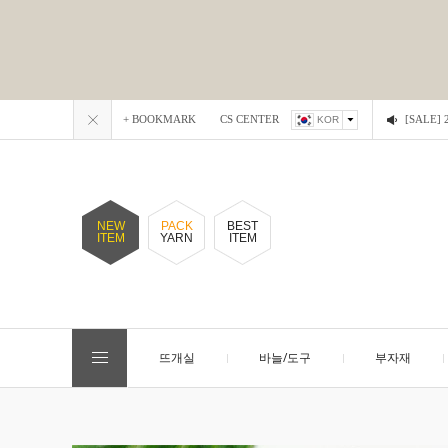
+ BOOKMARK
CS CENTER
[SALE
KOR
NEW
PACK
BEST
ITEM
YARN
ITEM
뜨개실
바늘/도구
부자재
EVENT