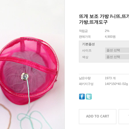
뜨개 보조 가방 /니뜨,
가방,뜨개도구
적립금
2%
판매가격
4,900원
기본옵션
사이즈
색상
남은수량
1973 개
패키지구성
140*150*40 /32g
ADD TO CART