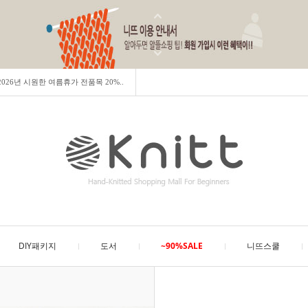
] 2026년 시원한 여름휴가 전품목 20%..
DIY패키지
도서
~90%SALE
니뜨스쿨