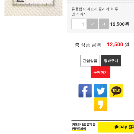
튜울립 아미꼬레 클리어 퀵 투
명 게이지
12,500
원
+1
-1
12,500
원
총 상품 금액
관심상품
장바구니
구매하기