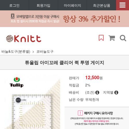
로그인
회원가입
마이페이지
최근본상품
바늘&도구(분류별)
코바늘도구
튜울립 아미꼬레 클리어 퀵 투명 게이지
12,500
판매가
원
적립금
2%
배송비
(조건)
지역별
남은 수량
무제한개