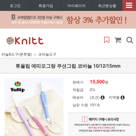
로그인
회원가입
마이페이지
최근본상품
바늘&도구(분류별)
코바늘도구
튜울립 에띠모그랑 쿠션그립 코바늘 10/12/15mm
15,500
판매가
원
적립금
2%
배송비
(조건)
지역별
남은 수량
151개