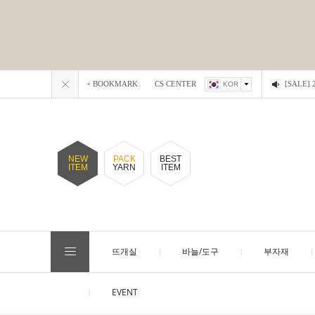
+ BOOKMARK
CS CENTER
[SALE
KOR
NEW
PACK
BEST
ITEM
YARN
ITEM
뜨개실
바늘/도구
부자재
EVENT