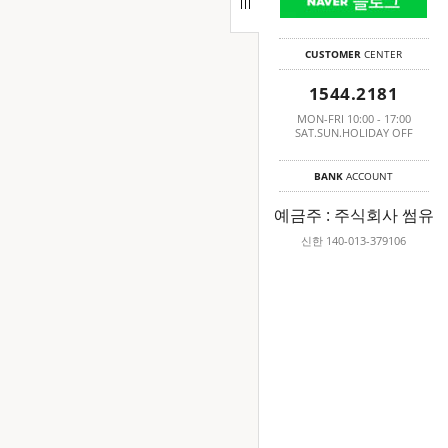
CUSTOMER
CENTER
1544.2181
MON-FRI 10:00 - 17:00
SAT.SUN.HOLIDAY OFF
BANK
ACCOUNT
예금주 : 주식회사 썸유
신한 140-013-379106