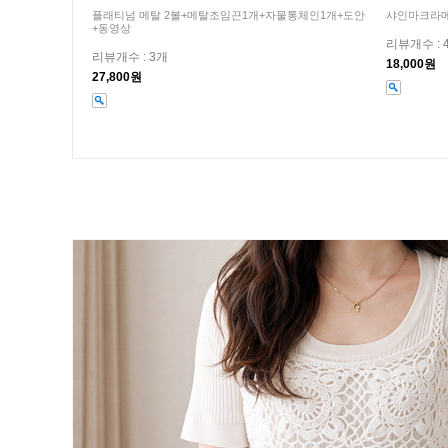
플래티넘 메탈 2볼+메탈조임끈1개+자물통체인1개+도안
샤인마크라메
+동영상
리뷰개수 : 
리뷰개수 : 3개
18,000원
27,800원