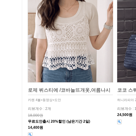
로제 뷔스티에 /코바늘뜨개옷,여름나시
코코 스퀘
카렌 4볼+동영상+도안
허니라피아 
리뷰개수 : 2개
리뷰개수 : 
24,500원
18,000원
무료도안출시 20%할인 (남은기간 2일)
14,400원