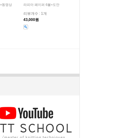
안+동영상
라피아 페이퍼 6볼+도안
리뷰개수 : 1개
43,000원