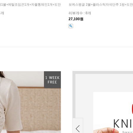
1볼+메탈조임끈1개+자물통체인1개+도안
보케스팽글 2볼+플라스틱자석단추 1쌍+도
4개
리뷰개수 : 8개
27,100원