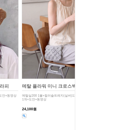
,라피
메탈 플라워 미니 크로스백 /코바늘뜨
+도안+동영상
메탈실200 1볼+컬러숄트레지(실버)1개+체인120cm실버
1개+도안+동영상
24,100원