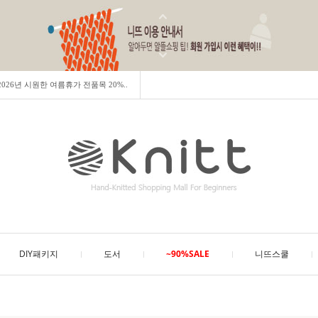
] 2026년 시원한 여름휴가 전품목 20%..
DIY패키지
도서
~90%SALE
니뜨스쿨