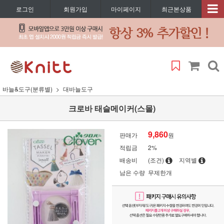
로그인
회원가입
마이페이지
최근본상품
바늘&도구(분류별)
대바늘도구
크로바 태슬메이커(스몰)
9,860
판매가
원
적립금
2%
배송비
(조건)
지역별
남은 수량
무제한개