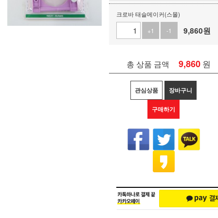
크로바 태슬메이커(스몰)
9,860
원
+1
-1
9,860
원
총 상품 금액
관심상품
장바구니
구매하기