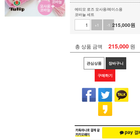
에띠모 로즈 모사용/레이스용
코바늘 세트
215,000
원
+1
-1
215,000
원
총 상품 금액
관심상품
장바구니
구매하기