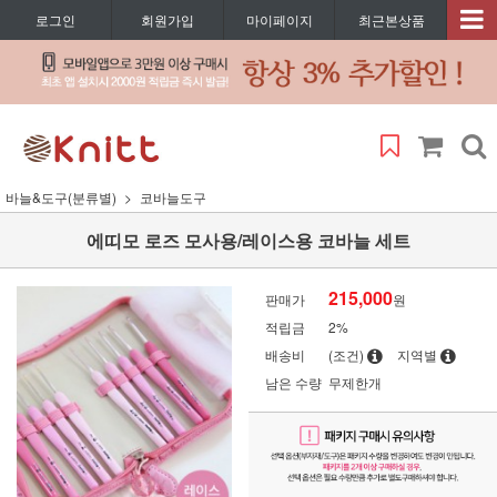
로그인
회원가입
마이페이지
최근본상품
바늘&도구(분류별)
코바늘도구
에띠모 로즈 모사용/레이스용 코바늘 세트
215,000
판매가
원
적립금
2%
배송비
(조건)
지역별
남은 수량
무제한개