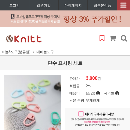
로그인
회원가입
마이페이지
최근본상품
바늘&도구(분류별)
대바늘도구
단수 표시링 세트
3,000
판매가
원
적립금
2%
배송비
(조건)
지역별
남은 수량
무제한개