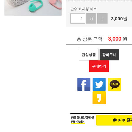
단수 표시링 세트
3,000
원
+1
-1
3,000
원
총 상품 금액
관심상품
장바구니
구매하기