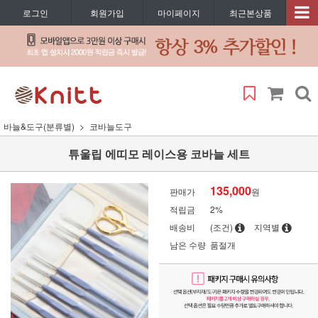
로그인
회원가입
마이페이지
최근본상품
바늘&도구(분류별)
코바늘도구
튜울립 에띠모 레이스용 코바늘 세트
135,000
판매가
원
적립금
2%
배송비
(조건)
지역별
남은 수량
품절개