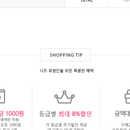
DETAIL
RE