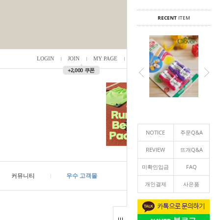
RECENT
ITEM
LOGIN
JOIN
MY PAGE
ORDER
/
0
▲
+2,000 쿠폰
NOTICE
주문Q&A
REVIEW
뜨개Q&A
미확인입금
FAQ
커뮤니티
우수 고객몰
개인결제
사은품