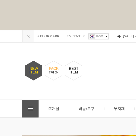
+ BOOKMARK
CS CENTER
[SALE
KOR
NEW
PACK
BEST
ITEM
YARN
ITEM
뜨개실
바늘/도구
부자재
EVENT