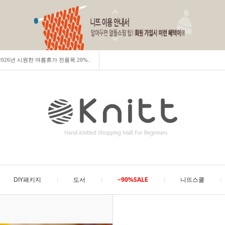
] 2026년 시원한 여름휴가 전품목 20%..
DIY패키지
도서
~90%SALE
니뜨스쿨