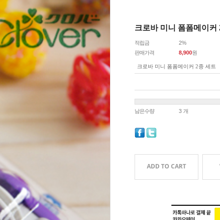
크로바 미니 폼폼메이커 
적립금
2%
판매가격
8,900
원
크로바 미니 폼폼메이커 2종 세트
남은수량
3 개
ADD TO CART