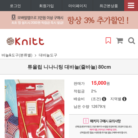
로그인
회원가입
마이페이지
최근본상품
바늘&도구(분류별)
대바늘도구
튜울립 니나니팅 대바늘(줄바늘) 80cm
15,000
판매가
원
적립금
2%
배송비
(조건)
지역별
남은 수량
12679개