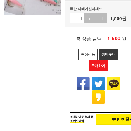
국산 꽈배기걸이세트
1,500
원
+1
-1
1,500
원
총 상품 금액
관심상품
장바구니
구매하기