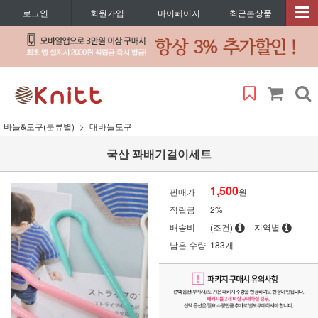
로그인
회원가입
마이페이지
최근본상품
바늘&도구(분류별)
대바늘도구
국산 꽈배기걸이세트
1,500
판매가
원
적립금
2%
배송비
(조건)
지역별
남은 수량
183개