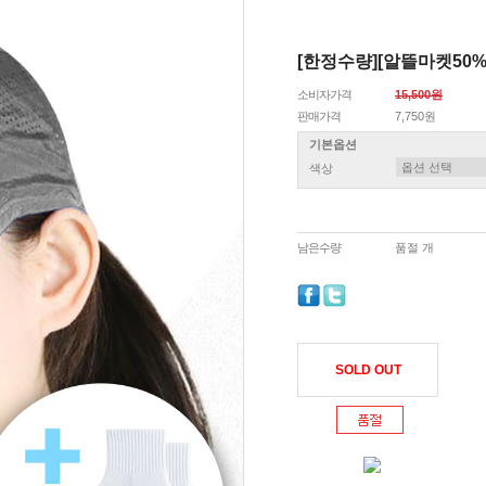
[한정수량][알뜰마켓50
소비자가격
15,500원
판매가격
7,750원
기본옵션
색상
남은수량
품절 개
SOLD OUT