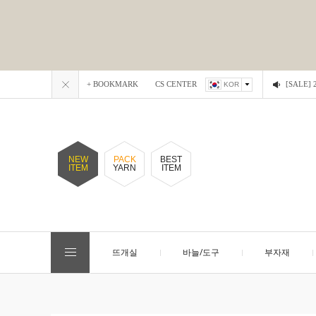
+ BOOKMARK
CS CENTER
[SALE
KOR
NEW
PACK
BEST
ITEM
YARN
ITEM
뜨개실
바늘/도구
부자재
EVENT