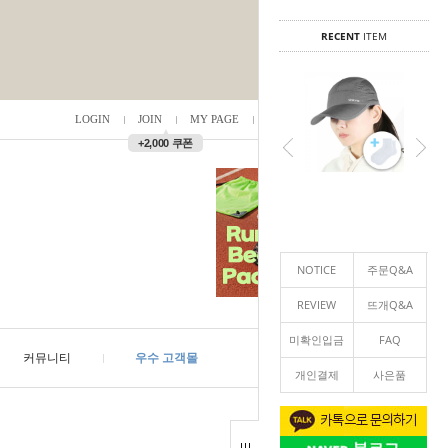
RECENT
ITEM
LOGIN
JOIN
MY PAGE
ORDER
/
0
▲
+2,000 쿠폰
NOTICE
주문Q&A
REVIEW
뜨개Q&A
미확인입금
FAQ
커뮤니티
우수 고객몰
개인결제
사은품