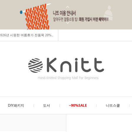
] 2026년 시원한 여름휴가 전품목 20%..
DIY패키지
도서
~90%SALE
니뜨스쿨