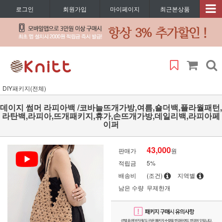
로그인
회원가입
마이페이지
최근본상품
DIY패키지(전체)
데이지 썸머 라피아백 /코바늘뜨개가방,여름,숄더백,플라월패턴,
라탄백,라피아,뜨개패키지,휴가,손뜨개가방,데일리백,라피아페
이퍼
43,000
판매가
원
적립금
5%
배송비
(조건)
지역별
남은 수량
무제한개