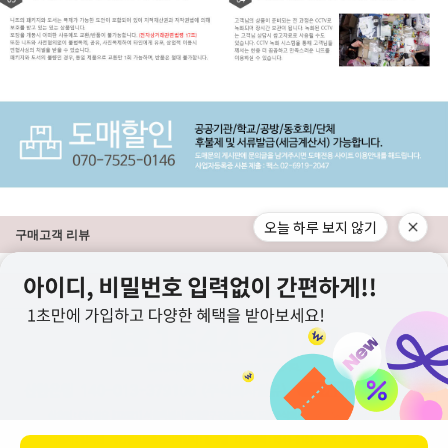
오늘 하루 보지 않기
구매고객 리뷰
상점정보
PC버전
이용안내
고객센터
도매전용몰
▲TOP