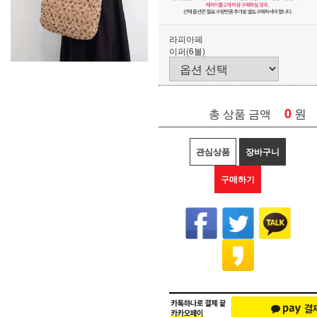
라피아페
이퍼(6볼)
0
원
총 상품 금액
관심상품
장바구니
구매하기