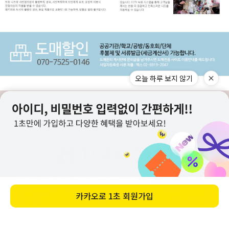
오늘 하루 보지 않기
구매고객 리뷰
상점정보
PC버전
이용안내
고객센터
도매전용몰
▲TOP
카카오로
1초 회원가입
ⓒ니뜨(knitt) All right knitt reserved.