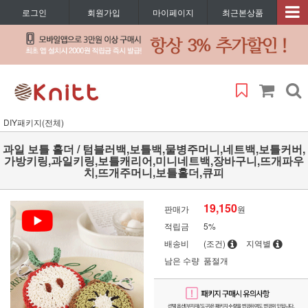
로그인
회원가입
마이페이지
최근본상품
DIY패키지(전체)
과일 보틀 홀더 / 텀블러백,보틀백,물병주머니,네트백,보틀커버,
가방키링,과일키링,보틀캐리어,미니네트백,장바구니,뜨개파우
치,뜨개주머니,보틀홀더,큐피
19,150
판매가
원
적립금
5%
배송비
(조건)
지역별
남은 수량
품절개