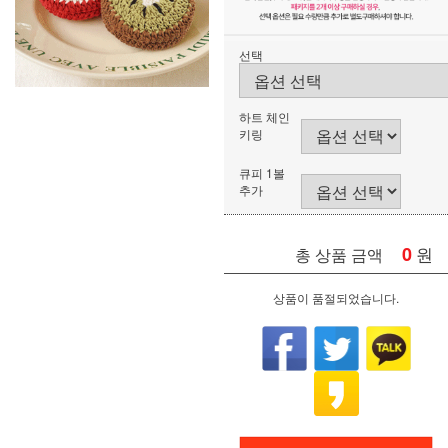
선택
하트 체인
키링
큐피 1볼
추가
0
원
총 상품 금액
상품이 품절되었습니다.