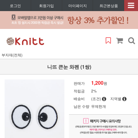
로그인
회원가입
마이페이지
최근본상품
부자재(전체)
니뜨 큰눈 와펜 (1쌍)
1,200
판매가
원
적립금
2%
배송비
(조건)
지역별
남은 수량
무제한개