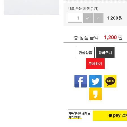
니뜨 큰눈 와펜 (1쌍)
1,200
원
+1
-1
1,200
원
총 상품 금액
관심상품
장바구니
구매하기