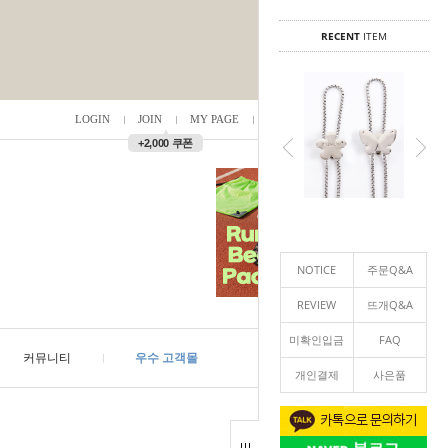
RECENT
ITEM
LOGIN
JOIN
MY PAGE
ORDER
/
0
▲
+2,000 쿠폰
NOTICE
주문Q&A
REVIEW
뜨개Q&A
미확인입금
FAQ
커뮤니티
우수 고객몰
개인결제
사은품