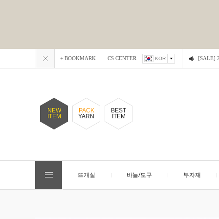
+ BOOKMARK
CS CENTER
[SALE
KOR
NEW
PACK
BEST
ITEM
YARN
ITEM
뜨개실
바늘/도구
부자재
EVENT