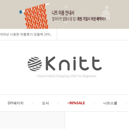
] 2026년 시원한 여름휴가 전품목 20%..
DIY패키지
도서
~90%SALE
니뜨스쿨