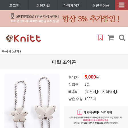
로그인
회원가입
마이페이지
최근본상품
부자재(전체)
메탈 조임끈
5,000
판매가
원
적립금
2%
배송비
(조건)
지역별
남은 수량
1923개