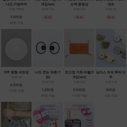
니뜨,가방부자
개입/set)
드덱 동영상
세트
리뷰:168개
리뷰:1개
리뷰:1개
리뷰:개
3,000원
(품절)
(품절)
(품절)
60원 적립
DIY 원형 네트망
니뜨 큰눈 와펜 (1
핀고정 가죽 라벨(3
심리스 자석 똑딱 단
쌍)
개입/set)
추
리뷰:개
리뷰:1개
리뷰:2개
리뷰:1개
5,500원
1,200원
5,500원
900원
110원 적립
20원 적립
110원 적립
10원 적립