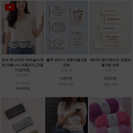
로제 뷔스티에 /코바늘뜨개
블루 빈티지 코튼라벨 5종
베이직 핸드메이드 코튼라
옷,여름나시,여름조끼,간절
세트
벨 5종 세트
기,뜨개옷,
리뷰:개
리뷰:개
리뷰:2개
4,500원
3,000원
18,000원
90원 적립
60원 적립
14,400원