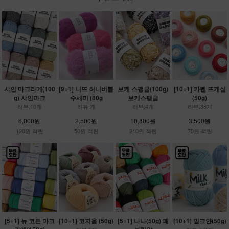
샤인 마크라메(100
[9+1] 니뜨 허니버블
보케 스팽글(100g)
[10+1] 카렌 뜨개실
g) 샤인마크
수세미 (80g
보케스팽글
(50g)
리뷰:10개
리뷰:개
리뷰:4개
리뷰:38개
6,000원
2,500원
10,800원
3,500원
120원 적립
50원 적립
210원 적립
70원 적립
[5+1] 뉴 코튼 마크
[10+1] 코지울 (50g)
[5+1] 나나(50g) 패
[10+1] 밀크얀(50g)