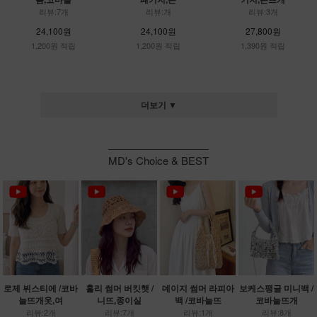
리뷰:7개
리뷰:개
리뷰:3개
24,100원
24,100원
27,800원
1,200원 적립
1,200원 적립
1,390원 적립
더보기 ▼
MD's Choice & BEST
로제 뷔스티에 /코바
홀리 썸머 버킷햇 /
데이지 썸머 라피아
보케스팽글 미니백 /
늘뜨개옷,여
니뜨,종이실
백 /코바늘뜨
코바늘뜨개
리뷰:2개
리뷰:7개
리뷰:1개
리뷰:8개