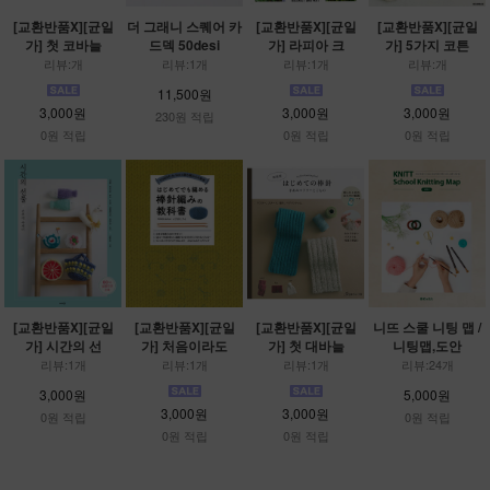
[교환반품X][균일
더 그래니 스퀘어 카
[교환반품X][균일
[교환반품X][균일
가] 첫 코바늘
드덱 50desi
가] 라피아 크
가] 5가지 코튼
리뷰:개
리뷰:1개
리뷰:1개
리뷰:개
11,500원
3,000원
3,000원
3,000원
230원 적립
0원 적립
0원 적립
0원 적립
[교환반품X][균일
[교환반품X][균일
[교환반품X][균일
니뜨 스쿨 니팅 맵 /
가] 시간의 선
가] 처음이라도
가] 첫 대바늘
니팅맵,도안
리뷰:1개
리뷰:1개
리뷰:1개
리뷰:24개
3,000원
5,000원
3,000원
3,000원
0원 적립
0원 적립
0원 적립
0원 적립