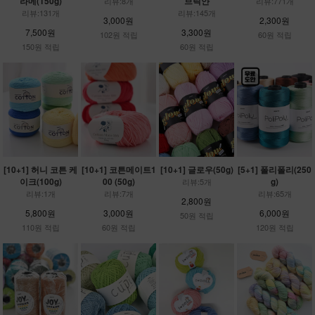
라메(150g)
브릭얀
리뷰:8개
리뷰:771개
리뷰:131개
리뷰:145개
3,000원
2,300원
7,500원
3,300원
102원 적립
60원 적립
150원 적립
60원 적립
[10+1] 허니 코튼 케
[10+1] 코튼메이트1
[10+1] 글로우(50g)
[5+1] 폴리폴리(250
이크(100g)
00 (50g)
g)
리뷰:5개
리뷰:1개
리뷰:7개
리뷰:65개
2,800원
5,800원
3,000원
6,000원
50원 적립
110원 적립
60원 적립
120원 적립