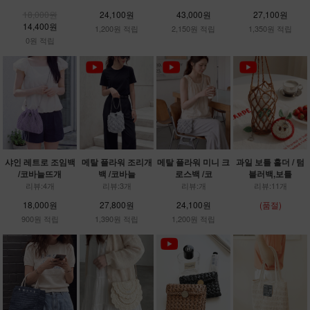
18,000원
24,100원
43,000원
27,100원
14,400원
1,200원 적립
2,150원 적립
1,350원 적립
0원 적립
샤인 레트로 조임백
메탈 플라워 조리개
메탈 플라워 미니 크
과일 보틀 홀더 / 텀
/코바늘뜨개
백 /코바늘
로스백 /코
블러백,보틀
리뷰:4개
리뷰:3개
리뷰:개
리뷰:11개
18,000원
27,800원
24,100원
(품절)
900원 적립
1,390원 적립
1,200원 적립