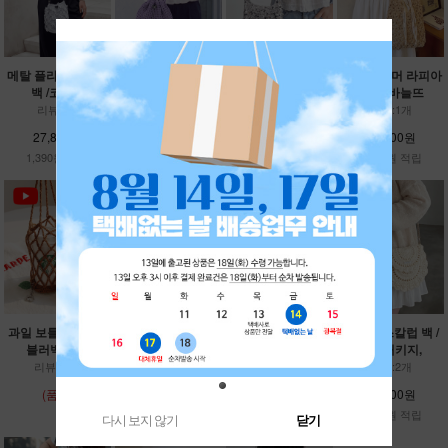
메탈 플라워 조리개
샤인 레트로 조임백
보케스팽글 미니백 /
데이지 썸머 라피아
백 /코바늘
/코바늘뜨개
코바늘뜨개
백 /코바늘뜨
리뷰:3개
리뷰:4개
리뷰:8개
리뷰:1개
27,800원
18,000원
27,100원
43,000원
1,390원 적립
900원 적립
1,350원 적립
2,150원 적립
과일 보틀 홀더 / 텀
미니 샴 플리아쥬백
삼각 엣지 스카프 /
스프링 스칼럽 백 /
블러백,보틀
/롱샴백,토
니뜨,우마스
뜨개패키지,
리뷰:11개
리뷰:6개
리뷰:개
리뷰:2개
(품절)
33,500원
13,000원
23,600원
1,670원 적립
650원 적립
1,180원 적립
다시 보지 않기
닫기