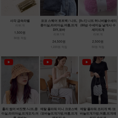
사각 금속라벨
코코 스퀘어 토트백 / 니뜨,
[9+1] 니뜨 허니버블수세미
종이실,라피아실,여름,뜨개
(80g) 수세미실 날개사 수
리뷰:개
DIY,코바
세미뜨개
1,500원
리뷰:1개
리뷰:개
30원 적립
24,500원
2,500원
1,220원 적립
50원 적립
홀리 썸머 버킷햇 /니뜨,종
메탈 플라워 미니 크로스백
메탈 플라워 조리개 백 /코
이실,라피아실,뜨개모자,여
/코바늘뜨개가방,여름,뜨개
바늘뜨개가방,여름,뜨개패
름,코바늘
패키지,손
키지,손뜨개