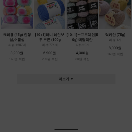
크레용 (45g) 인형
[10+1]허니 레인보
[10+1]소프트체인(5
럭키얀 (75g)
실,소품실
우 코튼 (100g
0g) 메탈릭얀
리뷰:1개
리뷰:1657개
리뷰:774개
리뷰:10개
8,000원
3,200원
6,900원
4,300원
160원 적립
160원 적립
200원 적립
80원 적립
더보기 ▼