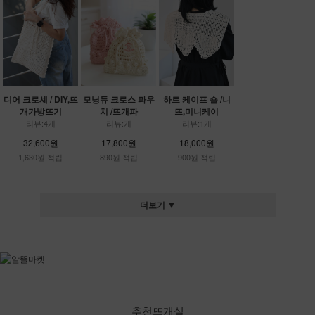
디어 크로셰 / DIY,뜨
모닝듀 크로스 파우
하트 케이프 숄 /니
개가방뜨기
치 /뜨개파
뜨,미니케이
리뷰:4개
리뷰:개
리뷰:1개
32,600원
17,800원
18,000원
1,630원 적립
890원 적립
900원 적립
더보기 ▼
추천뜨개실