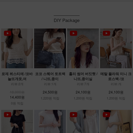
DIY Package
로제 뷔스티에 /코바
코코 스퀘어 토트백
홀리 썸머 버킷햇 /
메탈 플라워 미니 크
늘뜨개옷,여
/ 니뜨,종이
니뜨,종이실
로스백 /코
리뷰:2개
리뷰:1개
리뷰:7개
리뷰:개
18,000원
24,500원
24,100원
24,100원
14,400원
1,220원 적립
1,200원 적립
1,200원 적립
0원 적립