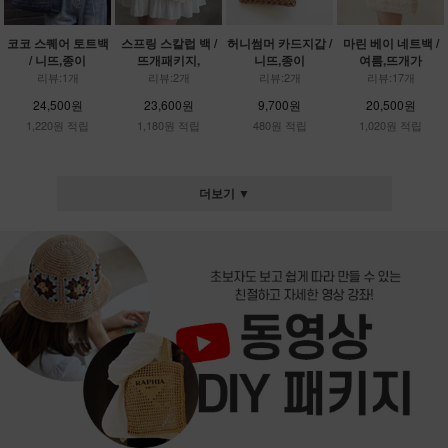
코코 스퀘어 토트백
스프링 스칼럽 백 /
허니썸머 카드지갑 /
마린 베이 네트백 /
/ 니뜨,종이
뜨개패키지,
니뜨,종이
여름,뜨개가
리뷰:1개
리뷰:2개
리뷰:2개
리뷰:17개
24,500원
23,600원
9,700원
20,500원
1,220원 적립
1,180원 적립
480원 적립
1,020원 적립
더보기 ▼