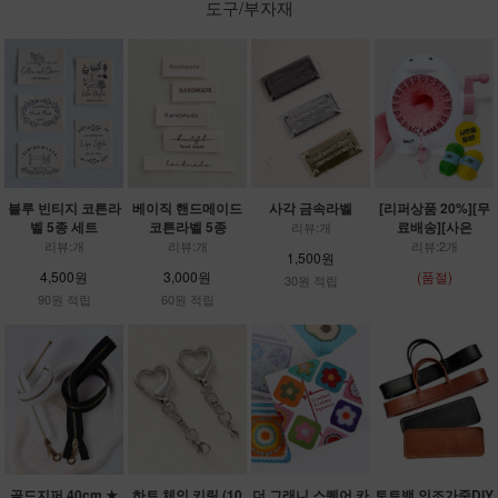
도구/부자재
블루 빈티지 코튼라
베이직 핸드메이드
사각 금속라벨
[리퍼상품 20%][무
벨 5종 세트
코튼라벨 5종
료배송][사은
리뷰:개
리뷰:개
리뷰:개
리뷰:2개
1,500원
4,500원
3,000원
(품절)
30원 적립
90원 적립
60원 적립
골드지퍼 40cm ★
하트 체인 키링 (10
더 그래니 스퀘어 카
토트백 인조가죽DIY