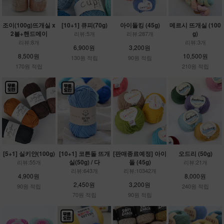
조이(100g)뜨개실 x
[10+1] 큐피(70g)
아이돌킹 (45g)
메르시 뜨개실 (100
2볼+핸드메이
g)
리뷰:5개
리뷰:287개
리뷰:8개
리뷰:3개
6,900원
3,200원
8,500원
10,500원
130원 적립
90원 적립
170원 적립
210원 적립
[5+1] 실키얀(100g)
[10+1] 코튼돌 뜨개
[판매종료예정] 아이
오드리 (50g)
실(50g) / 다
돌 (45g)
리뷰:55개
리뷰:21개
리뷰:643개
리뷰:10342개
4,900원
8,000원
2,450원
3,200원
90원 적립
240원 적립
70원 적립
90원 적립