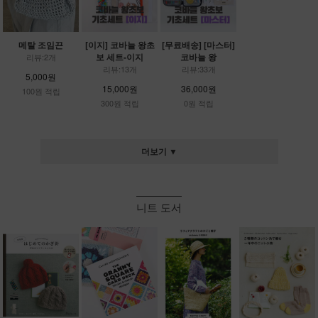
메탈 조임끈
[이지] 코바늘 왕초
[무료배송] [마스터]
보 세트-이지
코바늘 왕
리뷰:2개
리뷰:13개
리뷰:33개
5,000원
15,000원
36,000원
100원 적립
300원 적립
0원 적립
더보기 ▼
니트 도서