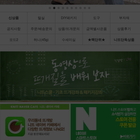
털실
DIY패키지
도구
부자재
신상품
공지사항
주문/배송문의
상품/뜨개문의
금액별사은품
상품후기
모드2
허니(45g)
수세미실
★팩단위★
니뜨단독상품