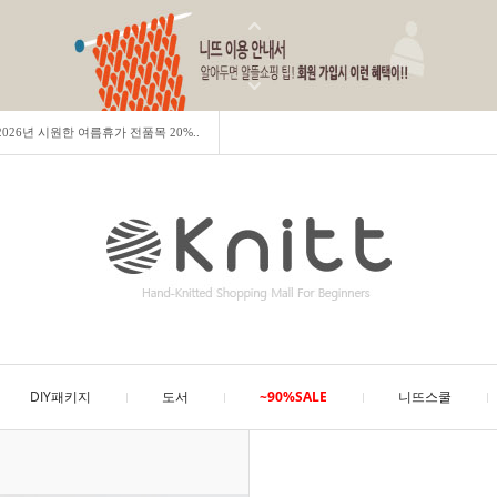
] 2026년 시원한 여름휴가 전품목 20%..
DIY패키지
도서
~90%SALE
니뜨스쿨