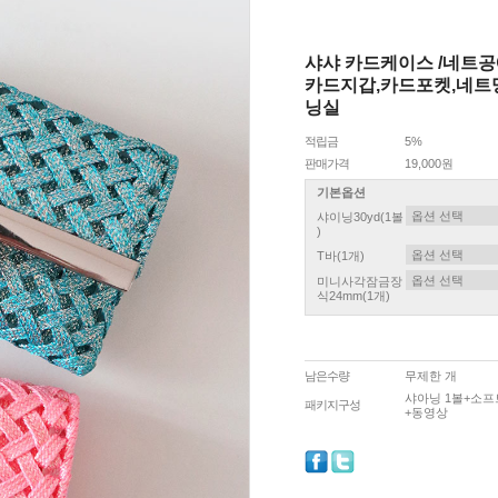
샤샤 카드케이스 /네트
카드지갑,카드포켓,네트망
닝실
적립금
5%
판매가격
19,000원
기본옵션
샤이닝30yd(1볼
)
T바(1개)
미니사각잠금장
식24mm(1개)
남은수량
무제한 개
샤아닝 1볼+소프
패키지구성
+동영상