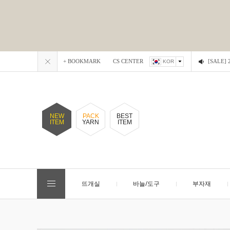
+ BOOKMARK
CS CENTER
[SALE
KOR
NEW
PACK
BEST
ITEM
YARN
ITEM
뜨개실
바늘/도구
부자재
EVENT