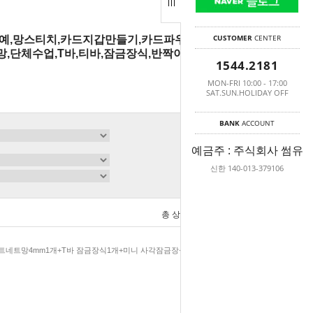
CUSTOMER
CENTER
공예,망스티치,카드지갑만들기,카드파우치,뜨개
,단체수업,T바,티바,잠금장식,반짝이실,샤이
1544.2181
MON-FRI 10:00 - 17:00
SAT.SUN.HOLIDAY OFF
BANK
ACCOUNT
예금주 : 주식회사 썸유
신한 140-013-379106
총 상품 금액
0
원
트네트망4mm1개+T바 잠금장식1개+미니 사각잠금장식1개+도안