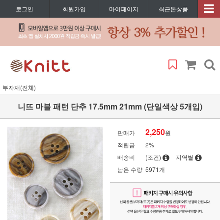
로그인
회원가입
마이페이지
최근본상품
부자재(전체)
니뜨 마블 패턴 단추 17.5mm 21mm (단일색상 5개입)
2,250
판매가
원
적립금
2%
배송비
(조건)
지역별
남은 수량
5971개