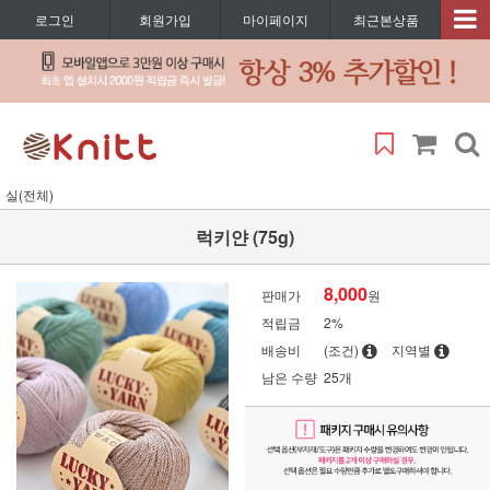
로그인
회원가입
마이페이지
최근본상품
실(전체)
럭키얀 (75g)
8,000
판매가
원
적립금
2%
배송비
(조건)
지역별
남은 수량
25개