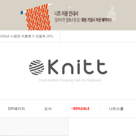
] 2026년 시원한 여름휴가 전품목 20%..
DIY패키지
도서
~90%SALE
니뜨스쿨