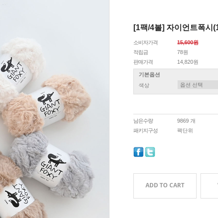
[1팩/4볼] 자이언트폭시(1
소비자가격
15,600원
적립금
78원
판매가격
14,820원
기본옵션
색상
남은수량
9869 개
패키지구성
팩단위
ADD TO CART