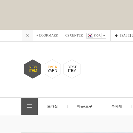
+ BOOKMARK
CS CENTER
[SALE
KOR
NEW
PACK
BEST
ITEM
YARN
ITEM
뜨개실
바늘/도구
부자재
EVENT