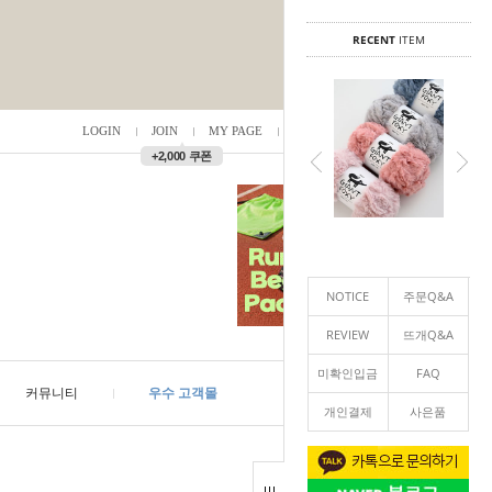
RECENT
ITEM
LOGIN
JOIN
MY PAGE
ORDER
/
0
▲
+2,000 쿠폰
NOTICE
주문Q&A
REVIEW
뜨개Q&A
미확인입금
FAQ
커뮤니티
우수 고객몰
개인결제
사은품