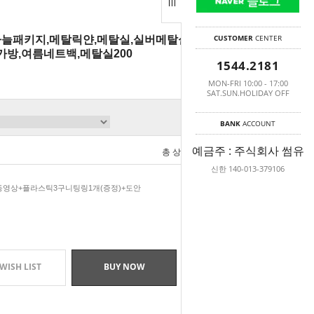
CUSTOMER
CENTER
코바늘패키지,메탈릭얀,메탈실,실버메탈실,메탈뜨
가방,여름네트백,메탈실200
1544.2181
MON-FRI 10:00 - 17:00
SAT.SUN.HOLIDAY OFF
BANK
ACCOUNT
예금주 : 주식회사 썸유
총 상품 금액
0
원
신한 140-013-379106
+동영상+플라스틱3구니팅링1개(증정)+도안
WISH LIST
BUY NOW