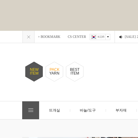
+ BOOKMARK
CS CENTER
[SALE
KOR
NEW
PACK
BEST
ITEM
YARN
ITEM
뜨개실
바늘/도구
부자재
EVENT