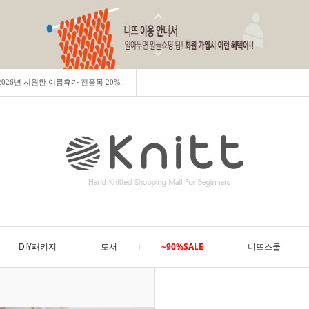
] 2026년 시원한 여름휴가 전품목 20%..
DIY패키지
도서
~90%SALE
니뜨스쿨