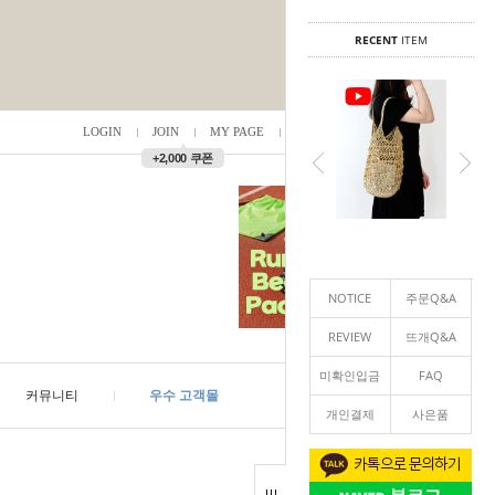
RECENT
ITEM
LOGIN
JOIN
MY PAGE
ORDER
/
0
▲
+2,000 쿠폰
NOTICE
주문Q&A
REVIEW
뜨개Q&A
미확인입금
FAQ
커뮤니티
우수 고객몰
개인결제
사은품