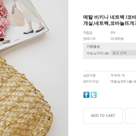
메탈 비키니 네트백 /
개실,네트백,코바늘뜨개
적립금
5%
판매가격
15,900원
기본옵션
메탈실200(1볼)
남은수량
무제한 개
패키지구성
메탈실200 1볼
ADD TO CART