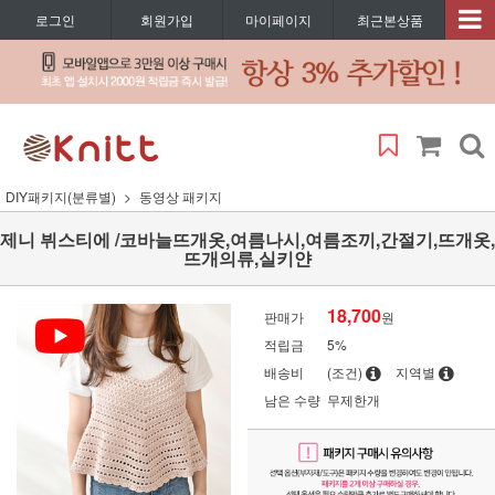
로그인
회원가입
마이페이지
최근본상품
DIY패키지(분류별)
동영상 패키지
제니 뷔스티에 /코바늘뜨개옷,여름나시,여름조끼,간절기,뜨개옷,
뜨개의류,실키얀
18,700
판매가
원
적립금
5%
배송비
(조건)
지역별
남은 수량
무제한개